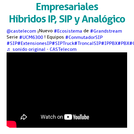
Empresariales
Híbridos IP, SIP y Analógico
¡Nuevo
de
@castelecom
#Ecosistema
#Grandstream
Serie
! Equipos
#UCM6300
#ConmutadorSIP
#SIP
#ExtensionesIP
#SIPTruck
#TroncalSIP
#IPPBX
#PBX
#
♬ sonido original - CASTelecom