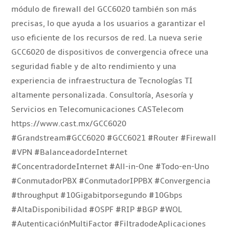
módulo de firewall del GCC6020 también son más
precisas, lo que ayuda a los usuarios a garantizar el
uso eficiente de los recursos de red. La nueva serie
GCC6020 de dispositivos de convergencia ofrece una
seguridad fiable y de alto rendimiento y una
experiencia de infraestructura de Tecnologías TI
altamente personalizada. Consultoría, Asesoría y
Servicios en Telecomunicaciones CASTelecom
https://www.cast.mx/GCC6020
#Grandstream#GCC6020 #GCC6021 #Router #Firewall
#VPN #BalanceadordeInternet
#ConcentradordeInternet #All-in-One #Todo-en-Uno
#ConmutadorPBX #ConmutadorIPPBX #Convergencia
#throughput #10Gigabitporsegundo #10Gbps
#AltaDisponibilidad #OSPF #RIP #BGP #WOL
#AutenticaciónMultiFactor #FiltradodeAplicaciones