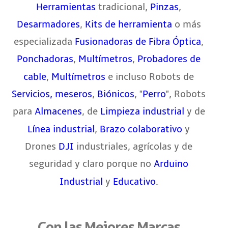
tradicional,
,
Herramientas
Pinzas
,
o más
Desarmadores
Kits de herramienta
especializada
,
Fusionadoras de Fibra Óptica
,
,
Ponchadoras
Multímetros
Probadores de
,
e incluso Robots de
cable
Multímetros
,
, "
", Robots
Servicios, meseros
Biónicos
Perro
para
, de
y de
Almacenes
Limpieza industrial
,
y
Línea industrial
Brazo colaborativo
Drones
industriales, agrícolas y de
DJI
seguridad y claro porque no
Arduino
y
.
Industrial
Educativo
Con las Mejores Marcas