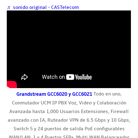
♬ sonido original - CASTelecom
Todo en uno,
Grandstream GCC6020 y GCC6021
Conmutador UCM IP PBX Voz, Video y Colaboración
Avanzada hasta 1,000 Usuarios Extensiones, Firewall
avanzado con IA, Ruteador VPN de 6.5 Gbps y 10 Gbps,
Switch 5 y 24 puertos de salida PoE configurables
WAN/LAN, 1 y 4 Puertos SFP+, Multi WAN Balanceador