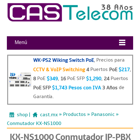
Menú
, Precios para
WK-PS2 Wiking Switch PoE
Puertos
,
CCTV & VoIP Switching
4
PoE
$217
PoE
,
PoE SFP
,
Puertos
8
$349
16
$1,290
24
de
PoE SFP
$1,743 Pesos con IVA
3 Años
Garantía.
»
»
»
shop |
cast.mx
Productos
Panasonic
Conmutador KX-NS1000
KX-NS1000 Conmutador IP-PBX