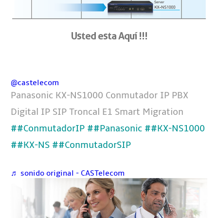
Usted esta Aquí !!!
@castelecom
Panasonic KX-NS1000 Conmutador IP PBX
Digital IP SIP Troncal E1 Smart Migration
##ConmutadorIP
##Panasonic
##KX-NS1000
##KX-NS
##ConmutadorSIP
♬ sonido original - CASTelecom